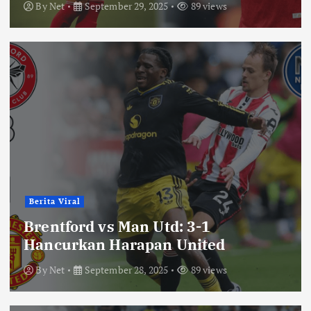
By
Net
September 29, 2025
89 views
Berita Viral
Brentford vs Man Utd: 3-1
Hancurkan Harapan United
By
Net
September 28, 2025
89 views