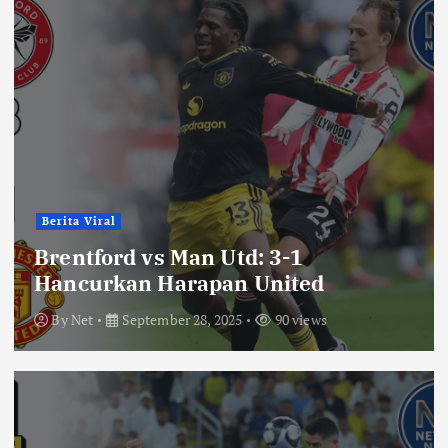
Berita Viral
Brentford vs Man Utd: 3-1
Hancurkan Harapan United
By
Net
September 28, 2025
90 views