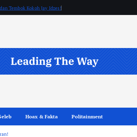
, dan Tembok Kokoh Jay Idzes!
Seleb
Hoax & Fakta
Politainment
ran!