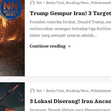
Net
Berita Viral
,
Breaking News
,
Politainmen
Trump Gempur Iran! 3 Target 
Presiden Amerika Serikat, Donald Trump, m
meluncurkan serangan terhadap tiga fasilitas
lokasi yang menjadi sasaran adalah…
Continue reading
Net
Berita Viral
,
Breaking News
,
Politainmen
3 Lokasi Diserang! Iran Anc
Serangan Tengah Malam yang Mengguncang D