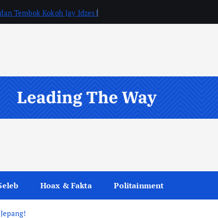
, dan Tembok Kokoh Jay Idzes!
Seleb
Hoax & Fakta
Politainment
 Jepang!