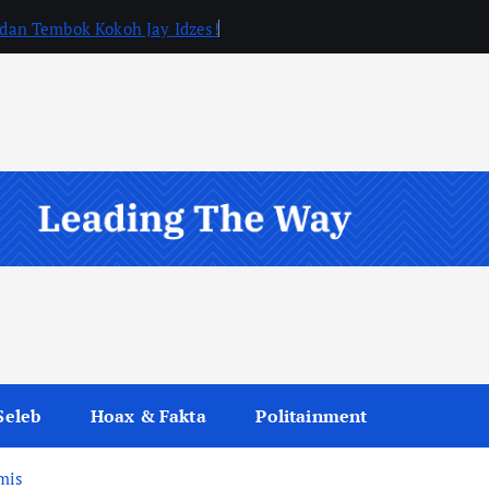
, dan Tembok Kokoh Jay Idzes!
Seleb
Hoax & Fakta
Politainment
mis