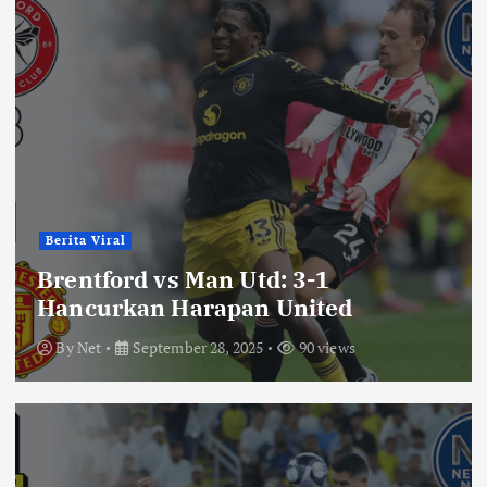
Berita Viral
Brentford vs Man Utd: 3-1
Hancurkan Harapan United
By
Net
September 28, 2025
90 views