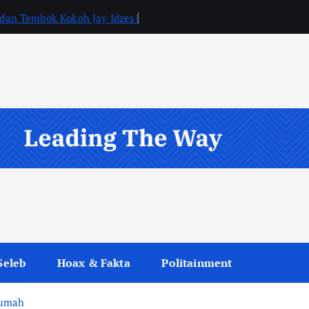
, dan Tembok Kokoh Jay Idzes!
Seleb
Hoax & Fakta
Politainment
Rumah