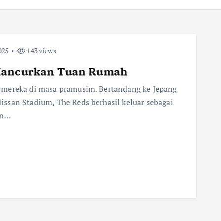
025
143 views
 Hancurkan Tuan Rumah
 mereka di masa pramusim. Bertandang ke Jepang
ssan Stadium, The Reds berhasil keluar sebagai
an…