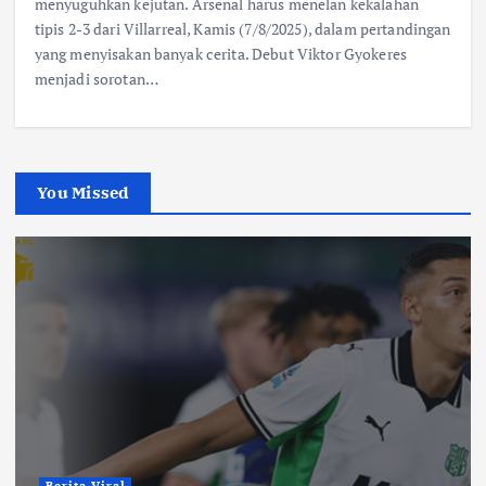
menyuguhkan kejutan. Arsenal harus menelan kekalahan
tipis 2-3 dari Villarreal, Kamis (7/8/2025), dalam pertandingan
yang menyisakan banyak cerita. Debut Viktor Gyokeres
menjadi sorotan…
You Missed