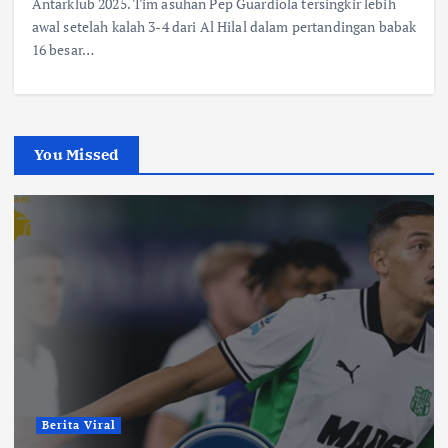
Antarklub 2025. Tim asuhan Pep Guardiola tersingkir lebih
awal setelah kalah 3-4 dari Al Hilal dalam pertandingan babak
16 besar…
You Missed
Berita Viral