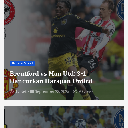
Berita Viral
Brentford vs Man Utd: 3-1
Hancurkan Harapan United
By
Net
September 28, 2025
90 views