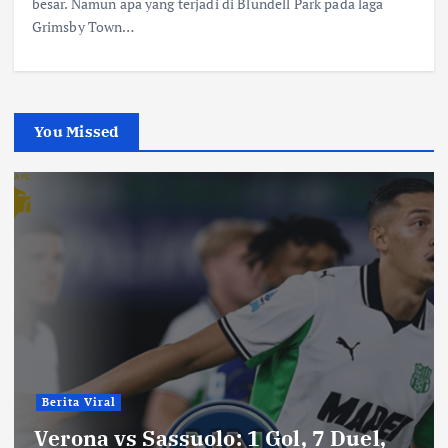
besar. Namun apa yang terjadi di Blundell Park pada laga
Grimsby Town…
You Missed
Berita Viral
Verona vs Sassuolo: 1 Gol, 7 Duel,