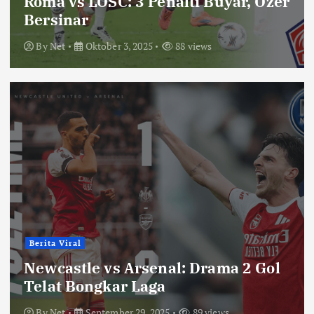
Roma vs LOSC: 3 Penalti Buyar, Ozer
Bersinar
By
Net
Oktober 3, 2025
88 views
Berita Viral
Newcastle vs Arsenal: Drama 2 Gol
Telat Bongkar Laga
By
Net
September 29, 2025
89 views