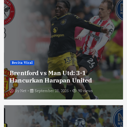
Berita Viral
Brentford vs Man Utd: 3-1
Hancurkan Harapan United
By
Net
September 28, 2025
90 views