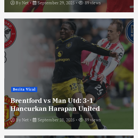
By
Net
September 29, 2025
89 views
Berita Viral
Brentford vs Man Utd: 3-1
Hancurkan Harapan United
By
Net
September 28, 2025
89 views