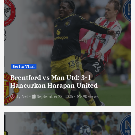
Berita Viral
Brentford vs Man Utd: 3-1
Hancurkan Harapan United
By
Net
September 28, 2025
90 views