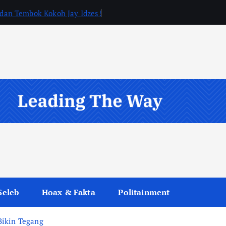
, dan Tembok Kokoh Jay Idzes!
Seleb
Hoax & Fakta
Politainment
Bikin Tegang