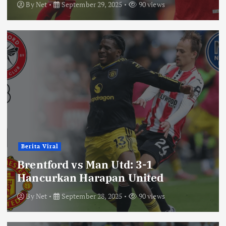
By
Net
September 29, 2025
90 views
Berita Viral
Brentford vs Man Utd: 3-1
Hancurkan Harapan United
By
Net
September 28, 2025
90 views