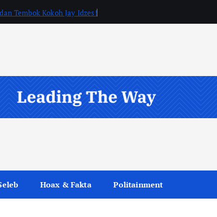
, dan Tembok Kokoh Jay Idzes!
Seleb
Hoax & Fakta
Politainment