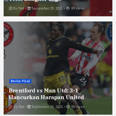
By
Net
September 29, 2025
89 views
Berita Viral
Brentford vs Man Utd: 3-1
Hancurkan Harapan United
By
Net
September 28, 2025
90 views