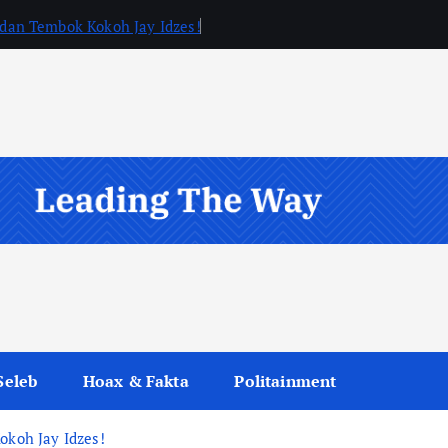
, dan Tembok Kokoh Jay Idzes!
Seleb
Hoax & Fakta
Politainment
okoh Jay Idzes!