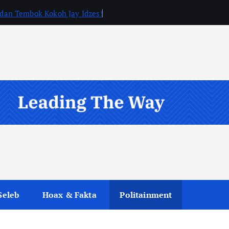
, dan Tembok Kokoh Jay Idzes!
Seleb
Hoax & Fakta
Politainment