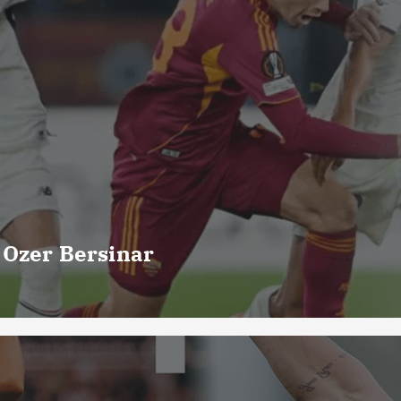
o
s
 Ozer Bersinar