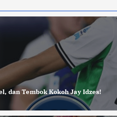
a
g
i
n
a
s
i
uel, dan Tembok Kokoh Jay Idzes!
p