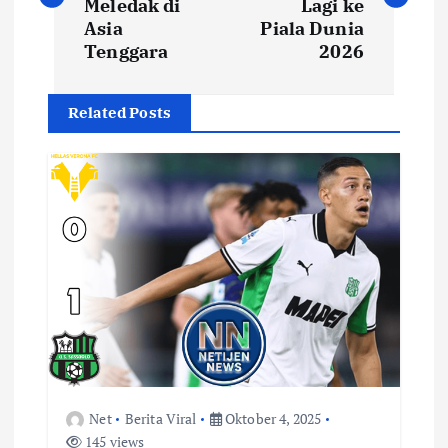
v
Meledak di
Lagi ke
Asia
Piala Dunia
i
Tenggara
2026
g
Related Posts
a
s
i
p
o
s
Net
Berita Viral
Oktober 4, 2025
145 views