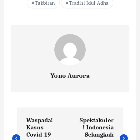
Takbiran
Tradisi Idul Adha
Yono Aurora
N
Waspada!
Spektakuler
a
Kasus
! Indonesia
Covid-19
Selangkah